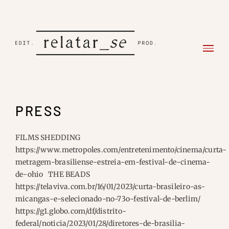
Ir
para
o
conteúdo
PRESS
FILMS SHEDDING
https://www.metropoles.com/entretenimento/cinema/curta-
metragem-brasiliense-estreia-em-festival-de-cinema-
de-ohio THE BEADS
https://telaviva.com.br/16/01/2023/curta-brasileiro-as-
micangas-e-selecionado-no-73o-festival-de-berlim/
https://g1.globo.com/df/distrito-
federal/noticia/2023/01/28/diretores-de-brasilia-